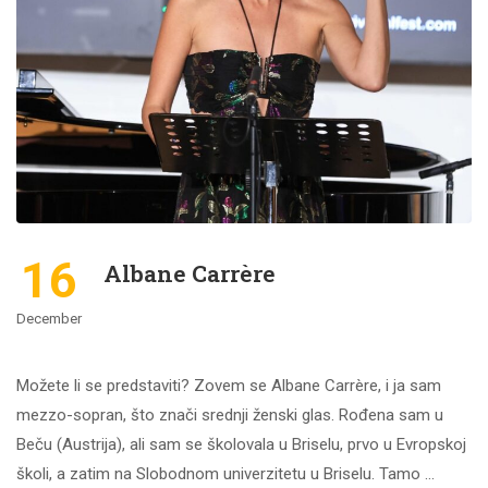
16
Albane Carrère
December
Možete li se predstaviti? Zovem se Albane Carrère, i ja sam
mezzo-sopran, što znači srednji ženski glas. Rođena sam u
Beču (Austrija), ali sam se školovala u Briselu, prvo u Evropskoj
školi, a zatim na Slobodnom univerzitetu u Briselu. Tamo …