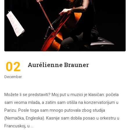
02
Aurélienne Brauner
December
Možete li se predstaviti? Moj put u muzici je klasičan: počela
sam veoma mlada, a zatim sam otišla na konzervatorijum u
Parizu. Posle toga sam mnogo putovala zbog studija
(Nemačka, Engleska). Kasnije sam dobila posao u orkestru u
Francuskoj, u …