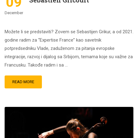
09
December
Možete li se predstaviti? Zovem se Sebastijen Grikur, a od 2021.
godine radim za “Expertise France” kao savetnik
potpredsedniku Vlade, zaduženom za pitanja evropske
integracije, razvoj i dijalog sa Srbijom, temama koje su važne za
Francusku. Takođe radim i sa …
READ MORE