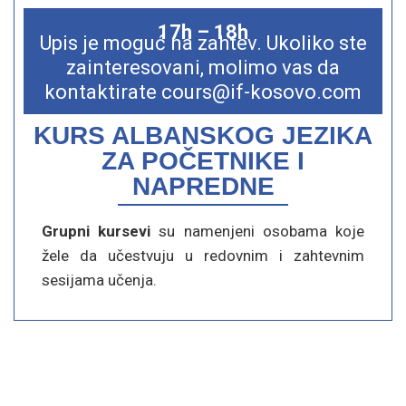
17h – 18h
Upis je moguć na zahtev. Ukoliko ste
zainteresovani, molimo vas da
kontaktirate cours@if-kosovo.com
KURS ALBANSKOG JEZIKA
ZA POČETNIKE I
NAPREDNE
Grupni kursevi
su namenjeni osobama koje
žele da učestvuju u redovnim i zahtevnim
sesijama učenja.