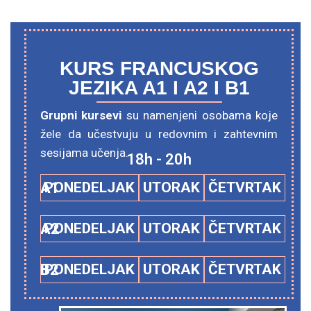
KURS FRANCUSKOG
JEZIKA A1 I A2 I B1
Grupni kursevi
su namenjeni osobama koje
žele da učestvuju u redovnim i zahtevnim
sesijama učenja.
18h - 20h
A1
PONEDELJAK
UTORAK
ČETVRTAK
A2
PONEDELJAK
UTORAK
ČETVRTAK
B2
PONEDELJAK
UTORAK
ČETVRTAK