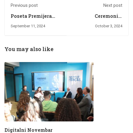
Previous post
Next post
Poseta Premijera
Ceremonija
Francuskom
otvaranja Festivala
September 11, 2024
October 3, 2024
Institutu na Kosovu
frankofonog filma
You may also like
Digitalni Novembar