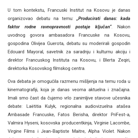
U tom kontekstu, Francuski Institut na Kosovu je danas
organizovao debatu na temu:
„Producirati danas: kada
faktor rodne ravnopravnosti postaje ključan“
. Nakon
uvodnog govora ambasadora Francuske na Kosovu,
gospodina Olivijea Guerota, debatu su moderirali gospodin
Edouard Mayoral, savetnik za saradnju i kulturnu akciju i
direktor Francuskog Instituta na Kosovu, i Blerta Zeqiri,
direktorka Kosovskog filmskog centra.
Ova debata je omogućila razmenu mišljenja na temu roda u
kinematografiji, koja je danas veoma aktuelna i značajna.
Imali smo čast da čujemo vrlo zanimljive stavove učesnika
debate: Laëtitia Kulyk, regionalna audiovizuelna atašea
Ambasade Francuske, Fatos Berisha, direktor PriFest-a,
Valmira Hyseni, kosovska producentkinja, Virginie Lacombe,
Virgine Films i Jean-Baptiste Maitre, Alpha Violet. Nakon