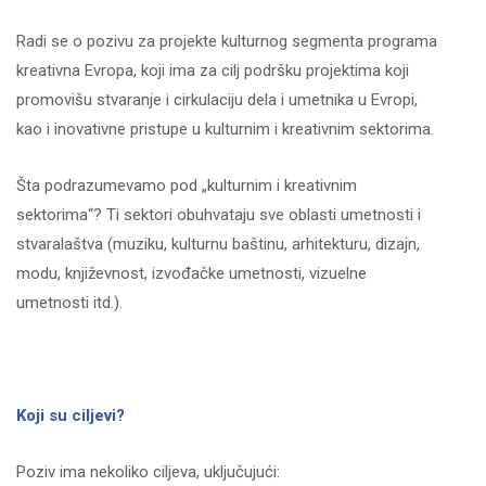
Radi se o pozivu za projekte kulturnog segmenta programa
kreativna Evropa, koji ima za cilj podršku projektima koji
promovišu stvaranje i cirkulaciju dela i umetnika u Evropi,
kao i inovativne pristupe u kulturnim i kreativnim sektorima.
Šta podrazumevamo pod „kulturnim i kreativnim
sektorima“? Ti sektori obuhvataju sve oblasti umetnosti i
stvaralaštva (muziku, kulturnu baštinu, arhitekturu, dizajn,
modu, književnost, izvođačke umetnosti, vizuelne
umetnosti itd.).
Koji su ciljevi?
Poziv ima nekoliko ciljeva, uključujući: