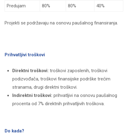
Predujam
80%
80%
40%
Projekti se podržavaju na osnovu paušalnog finansiranja.
Prihvatljivi troškovi
Direktni troškovi:
troškovi zaposlenih, troškovi
podizvođača, troškovi finansijske podrške trećim
stranama, drugi direktni troškovi.
Indirektni troškovi:
prihvatljivi na osnovu paušalnog
procenta od 7% direktnih prihvatljivih troškova.
Do kada?