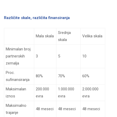
Različite skale, različita finansiranja
Srednja
Mala skala
Velika skala
skala
Minimalan broj
partnerskih
3
5
10
zemalja
Proc.
80%
70%
60%
sufinansiranja
Maksimalan
200.000
1.000.000
2.000.000
iznos
evra
evra
evra
Maksimalno
48 meseci
48 meseci
48 meseci
trajanje