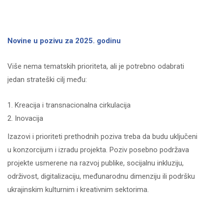
Novine u pozivu za 2025. godinu
Više nema tematskih prioriteta, ali je potrebno odabrati
jedan strateški cilj među:
Kreacija i transnacionalna cirkulacija
Inovacija
Izazovi i prioriteti prethodnih poziva treba da budu uključeni
u konzorcijum i izradu projekta. Poziv posebno podržava
projekte usmerene na razvoj publike, socijalnu inkluziju,
održivost, digitalizaciju, međunarodnu dimenziju ili podršku
ukrajinskim kulturnim i kreativnim sektorima.