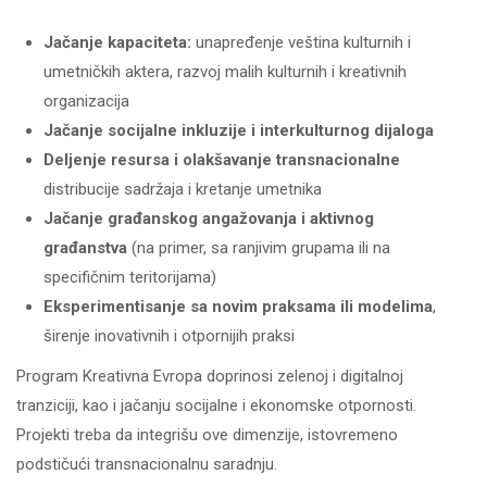
Jačanje kapaciteta:
unapređenje veština kulturnih i
umetničkih aktera, razvoj malih kulturnih i kreativnih
organizacija
Jačanje socijalne inkluzije i interkulturnog dijaloga
Deljenje resursa i olakšavanje transnacionalne
distribucije sadržaja i kretanje umetnika
Jačanje građanskog angažovanja i aktivnog
građanstva
(na primer, sa ranjivim grupama ili na
specifičnim teritorijama)
Eksperimentisanje sa novim praksama ili modelima
,
širenje inovativnih i otpornijih praksi
Program Kreativna Evropa doprinosi zelenoj i digitalnoj
tranziciji, kao i jačanju socijalne i ekonomske otpornosti.
Projekti treba da integrišu ove dimenzije, istovremeno
podstičući transnacionalnu saradnju.