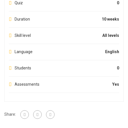
Quiz
0
Duration
10 weeks
Skill level
All levels
Language
English
Students
0
Assessments
Yes
Share: