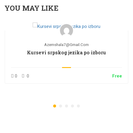
YOU MAY LIKE
Azemshala7@gmail.com
Kursevi srpskog jezika po izboru
0
0
Free