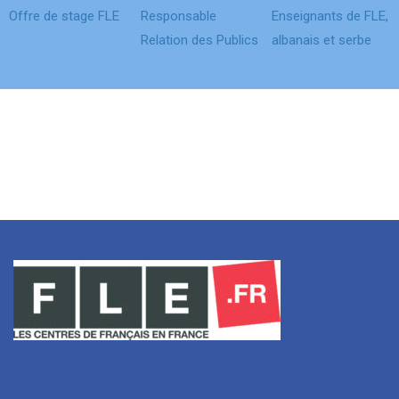
Offre de stage FLE
Responsable
Enseignants de FLE,
Relation des Publics
albanais et serbe