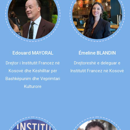
Edouard MAYORAL
Émeline BLANDIN
Drejtor i Institutit Francez në
Drejtoreshë e deleguar e
Kosovë dhe Këshilltar për
Institutit Francez në Kosovë
Bashkëpunim dhe Veprimtari
Kulturore