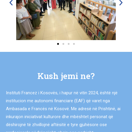
Kush jemi ne?
Instituti Francez i Kosovës, i hapur në vitin 2024, është një
institucion me autonomi financiare (EAF) që varet nga
Ambasada e Francës në Kosovë. Me adresë në Prishtinë, ai
inkurajon iniciativat kulturore dhe mbështet personat që
dëshirojnë të zhvillojnë aftësitë e tyre gjuhësore ose